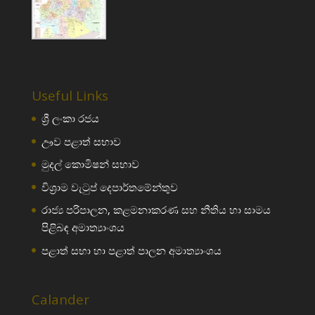
Useful Links
ශ්‍රී ලංකා රජය
ඌව පළාත් සභාව
මුදල් කොමිෂන් සභාව
විශ්‍රාම වැටුප් දෙපාර්තමේන්තුව
රාජ්‍ය පරිපාලන, කළමනාකරණ සහ නීතිය හා සාමය
පිළිබඳ අමාත්‍යාංශය
පළාත් සභා හා පළාත් පාලන අමාත්‍යාංශය
Calander